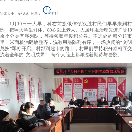
字体大小：
A+
A
A-
分享：
打印
1月19日一大早，科右前旗俄体镇双胜村民们早早来到村
部，按照大学生群体、80岁以上老人、人居环境治理先进户等10
余个分类有序列队，等待领取年度积分券。不远处的积分超市
里，米面粮油码放整齐，洗漱用品陈列有序，一场热闹的“文明
兑换”即将开启。村部到超市的路上，村民们手持积分劵相互交
流着全年的“文明成果”，每个人脸上都洋溢着期待与喜悦。