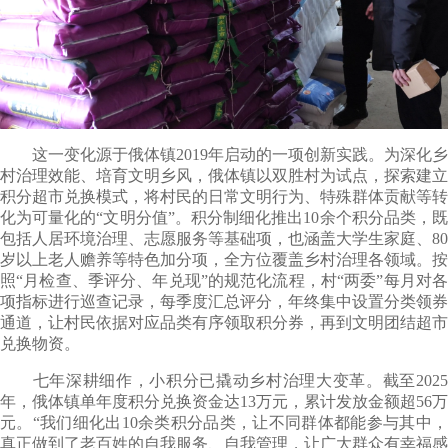
这一变化源于俄体镇2019年启动的一项创新实践。为深化乡
村治理效能、培育文明乡风，俄体镇以双胜村为试点，探索建立
积分超市兑换模式，将村民的日常文明行为、特殊群体贡献等转
化为可量化的“文明分值”。积分制细化推出10余个积分品类，既
包括人居环境治理、志愿服务等基础项，也涵盖大学生家庭、80
岁以上老人赡养等特色加分项，全方位覆盖乡村治理各领域。按
照“月检查、季评分、年兑现”的规范化流程，村“两委”每月对各
项指标进行巡查记录，每季度汇总评分，年终集中设置分类领券
通道，让村民依据对应品类有序领取积分券，再到文明团结超市
兑换物资。
七年深耕细作，小积分已撬动乡村治理大变革。截至2025
年，俄体镇单年度积分兑换资金达13万元，累计发放金额超56万
元。“我们细化出10余类积分品类，让不同群体都能参与其中，
真正做到了老百姓的自我服务、自我管理，让广大群众有幸福感