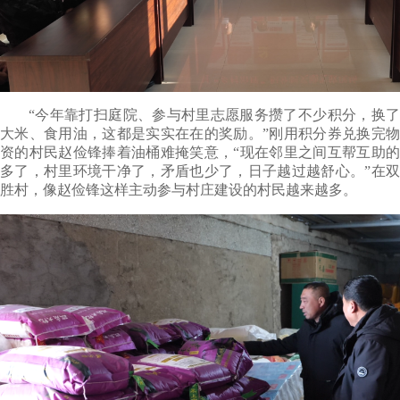
“今年靠打扫庭院、参与村里志愿服务攒了不少积分，换了
大米、食用油，这都是实实在在的奖励。”刚用积分券兑换完物
资的村民赵俭锋捧着油桶难掩笑意，“现在邻里之间互帮互助的
多了，村里环境干净了，矛盾也少了，日子越过越舒心。”在双
胜村，像赵俭锋这样主动参与村庄建设的村民越来越多。