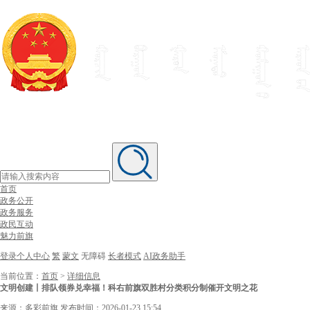
首页
政务公开
政务服务
政民互动
魅力前旗
登录个人中心
繁
蒙文
无障碍
长者模式
AI政务助手
当前位置：
首页
>
详细信息
文明创建丨排队领券兑幸福！科右前旗双胜村分类积分制催开文明之花
来源：多彩前旗
发布时间：2026-01-23 15:54