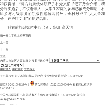
和获得感。”科右前旗俄体镇双胜村党支部书记宗乃全介绍，积
分制实施后，不仅老年人、大学生家庭的参与感被充分调动，村
民参与村级事务的积极性也显著提升，全村形成了“人人争积
分、户户讲文明”的良好氛围。
科右前旗融媒体中心记者：高姗 高天润
扫一扫在手机上打开页面
上一篇
下一篇
关闭
内蒙古自治区人民政府
兴安盟行政公署
网站地图
网站声明
联系我们
主办单位:科尔沁右翼前旗人民政府
技术维护联系电话:0482-8395706
蒙ICP备2021004128号-1
蒙公网安备 15222102000001号
政府网站标识码
1522210017
中国互联网举报中心
违法和不良信息举报电话：0482-8395706
举报邮
箱:kyqqwz@126.com