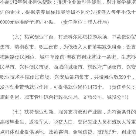
不超过2年创业担保贷款；推进企业新型学徒制，对开展学徒培
训的企业，根据培养目标技能等级不同分别按每人每年不低于
6000元标准给予培训补贴。（责任单位：旗人社局）
（六）拓宽创业平台。打造科尔沁塔拉游乐场、中蒙俄边贸
集市、嗨街夜市、职工夜市，为低收入人群落实减免租金；设置
梅园路便民摊位、城中草原前·海夜市创业就业一条街、生态移
民早市、兴科便民市场、西域商城夜市、旗政府广场夜市、兴安
职业技术学院便民市场、兴安后备箱集市，共设摊位数590个，
发挥创业带动就业作用，可提供就业岗位1475个。（责任单位：
旗商务局、城市管理综合行政执法局、文旅公司、城投公司）
（七）扶持创业创新。服务支持双创产业园，为符合条件的
高校毕业生、退役军人、脱贫人口、登记失业人员和残疾人等重
点群体创业提供场地、政策咨询、金融信贷、技能提升、创业指