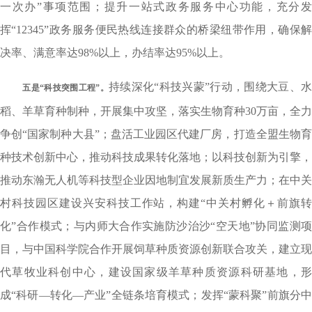
一次办”事项范围；提升一站式政务服务中心功能，充分发
挥“12345”政务服务便民热线连接群众的桥梁纽带作用，确保解
决率、满意率达98%以上，办结率达95%以上。
持续深化“科技兴蒙”行动，围绕大豆、水
五是“科技突围工程”。
稻、羊草育种制种，开展集中攻坚，落实生物育种30万亩，全力
争创“国家制种大县”；盘活工业园区代建厂房，打造全盟生物育
种技术创新中心，推动科技成果转化落地；以科技创新为引擎，
推动东瀚无人机等科技型企业因地制宜发展新质生产力；在中关
村科技园区建设兴安科技工作站，构建“中关村孵化＋前旗转
化”合作模式；与内师大合作实施防沙治沙“空天地”协同监测项
目，与中国科学院合作开展饲草种质资源创新联合攻关，建立现
代草牧业科创中心，建设国家级羊草种质资源科研基地，形
成“科研—转化—产业”全链条培育模式；发挥“蒙科聚”前旗分中