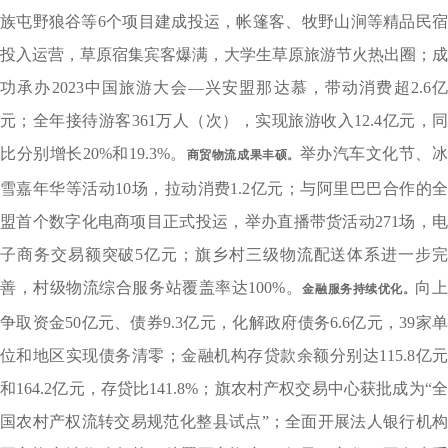
族屯野狼谷等6个项目建成投运，帐篷客、牧野山涧等精品民宿
投入运营，草原宿集宾客爆满，大学生草原旅游节火热出圈；成
功承办2023中国旅游大会—兴安盟那达慕，带动消费超2.6亿
元；全年接待游客361万人（次），实现旅游收入12.4亿元，同
比分别增长20%和19.3%。
举办汽车文化节、
商贸物流成果丰硕。
雪嘉年华等活动10场，拉动消费1.2亿元；与阿里巴巴合作的全
盟首个数字化电商项目正式投运，举办直播带货活动271场，电
子商务交易额突破5亿元；旗乡村三级物流配送体系进一步完
善，村级物流综合服务站覆盖率达100%。
向
金融服务持续优化。
争取资金50亿元、债券9.3亿元，化解政府债务6.6亿元，39家单
位和地区实现债务清零；金融机构存贷款余额分别达115.8亿元
和164.2亿元，存贷比141.8%；旗农村产权交易中心获批成为“全
国农村产权流转交易规范化整县试点”；全面开展法人银行机构