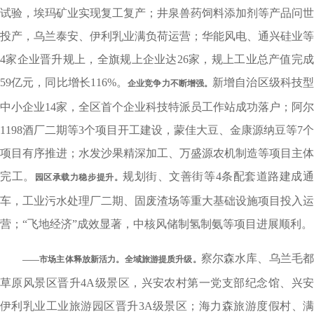
试验，埃玛矿业实现复工复产；井泉兽药饲料添加剂等产品问世
投产，乌兰泰安、伊利乳业满负荷运营；华能风电、通兴硅业等
4家企业晋升规上，全旗规上企业达26家，规上工业总产值完成
59亿元，同比增长116%。
新增自治区级科技
企业竞争力不断增强。
中小企业14家，全区首个企业科技特派员工作站成功落户；阿尔
1198酒厂二期等3个项目开工建设，蒙佳大豆、金康源纳豆等7个
项目有序推进；水发沙果精深加工、万盛源农机制造等项目主体
完工。
规划街、文善街等4条配套道路建成
园区承载力稳步提升。
车，工业污水处理厂二期、固废渣场等重大基础设施项目投入运
营；“飞地经济”成效显著，中核风储制氢制氨等项目进展顺利。
察尔森水库、乌兰毛
——市场主体释放新活力。
全域旅游提质升级。
草原风景区晋升4A级景区，兴安农村第一党支部纪念馆、兴安
伊利乳业工业旅游园区晋升3A级景区；海力森旅游度假村、满