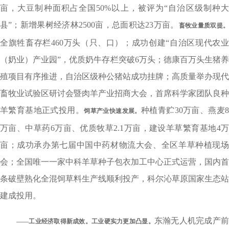
亩，大豆制种面积占全国50%以上，被评为“自治区级制种大
县”；新增果树经济林2500亩，总面积达23万亩。
畜牧业量质双提
全旗牲畜存栏460万头（只、口）；成功创建“自治区现代农业
（奶业）产业园”，优质奶牛存栏突破6万头；德康百万头生猪养
殖项目有序推进，自治区级种公猪站成功挂牌；高质量举办现代
畜牧业试验区研讨会暨肉羊产业招商大会，首席科学家团队良种
羊繁育基地正式投用。
种植青贮30万亩、燕麦
饲
草产业快速发展。
万亩、中草药6万亩、优质牧草2.1万亩，建设羊草繁育基地4万
亩；成功承办第七届中国中药材物流大会、全区羊草种植现场
会；全国唯一一家中科羊草种子包衣加工中心正式运营，国内首
条破壁熟化全混饲草料生产线顺利投产，科尔沁草原国家生态站
建成投用。
东瀚无人机完成产
——工业经济取得新成效。
工业硬实力更加凸显。