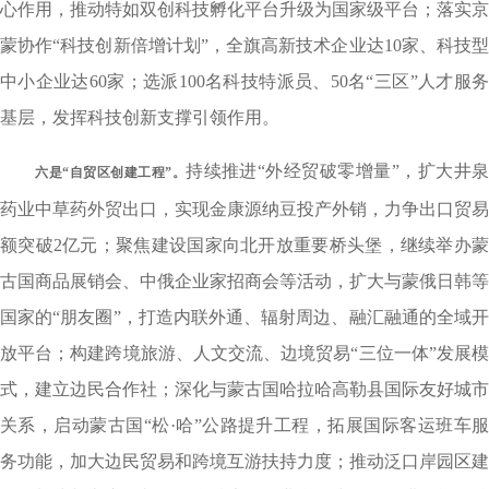
心作用，推动特如双创科技孵化平台升级为国家级平台；落实京
蒙协作“科技创新倍增计划”，全旗高新技术企业达10家、科技型
中小企业达60家；选派100名科技特派员、50名“三区”人才服务
基层，发挥科技创新支撑引领作用。
持续推进“外经贸破零增量”，扩大井
六是“自贸区创建工程”。
药业中草药外贸出口，实现金康源纳豆投产外销，力争出口贸易
额突破2亿元；聚焦建设国家向北开放重要桥头堡，继续举办蒙
古国商品展销会、中俄企业家招商会等活动，扩大与蒙俄日韩等
国家的“朋友圈”，打造内联外通、辐射周边、融汇融通的全域开
放平台；构建跨境旅游、人文交流、边境贸易“三位一体”发展模
式，建立边民合作社；深化与蒙古国哈拉哈高勒县国际友好城市
关系，启动蒙古国“松·哈”公路提升工程，拓展国际客运班车服
务功能，加大边民贸易和跨境互游扶持力度；推动泛口岸园区建