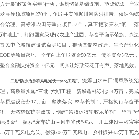
入开展“政策落实年”行动，谋划储备基础设施、能源资源、产业
发展等领域项目270个，争取并实施柳川河防洪排涝、侵蚀沟综
合治理、高标准农田等重点项目57个，真正把政策从“纸上”落
到“地上”；盯跑国家级现代农业产业园、草畜平衡示范旗、兴边
富民中心城镇建设试点等项目，推动国储林改造、生态产业化
EOD等项目落地；全年向上争取资金50亿元、债券资金5亿元，
整合金融扶持资金10亿元，切实让好政策花开有声、落地见效。
统筹山水林田湖草系统
二是
“防沙治沙和风电光伏一体化工程”。
理，高质量实施“三北”六期工程，新增造林绿化5.3万亩，完成
草原建设任务17万亩；坚决落实“林草长制”，严格执行草畜平
衡、天然林保护等政策，创建“禁牧休牧轮牧示范旗”；坚持“守
绿换金”，探索“废弃矿山＋风电光伏”模式，开工建设中核宸宇
35万千瓦风电光伏、创源200万千瓦风电、乡村振兴4.2万千瓦光