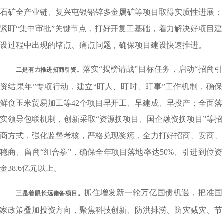
石矿全产业链、复兴屯银铅锌多金属矿等项目取得实质性进展；
紧盯“集中审批”关键节点，打好开复工基础，着力解决好项目建
设过程中出现的堵点、痛点问题，确保项目建设快速推进。
落实“揭榜请战”目标任务，启动“招商
二是有力推进招商引资
。
资结果年”专项行动，建立“盯人、盯时、盯事”工作机制，确保
鲜食玉米贸易加工等42个项目早开工、早建成、早投产；全面落
实领导包联机制，创新采取“资源换项目、国企融资换项目”等招
商方式，强化监督考核，严格兑现奖惩，全力打好招商、安商、
稳商、留商“组合拳”，确保全年项目落地率达50%、引进到位资
金38.6亿元以上。
抓住增发新一轮万亿国债机遇，把准
三是着眼长远储备项目。
家政策叠加投资方向，聚焦科技创新、防洪排涝、防灾减灾、节