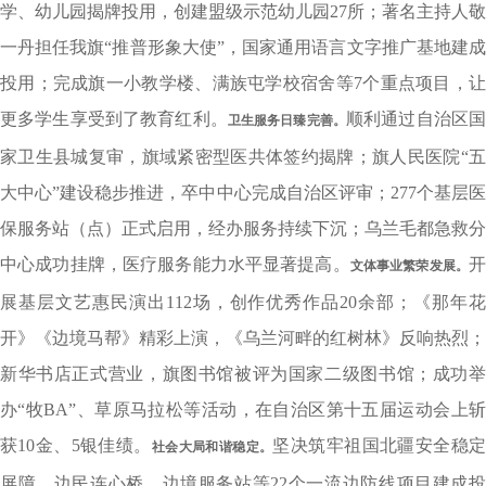
学、幼儿园揭牌投用，创建盟级示范幼儿园27所；著名主持人敬
一丹担任我旗“推普形象大使”，国家通用语言文字推广基地建成
投用；完成旗一小教学楼、满族屯学校宿舍等7个重点项目，让
更多学生享受到了教育红利。
顺利通过自治区
卫生服务日臻完善。
家卫生县城复审，旗域紧密型医共体签约揭牌；旗人民医院“五
大中心”建设稳步推进，卒中中心完成自治区评审；277个基层医
保服务站（点）正式启用，经办服务持续下沉；乌兰毛都急救分
中心成功挂牌，医疗服务能力水平显著提高。
文体事业繁荣发展。
展基层文艺惠民演出112场，创作优秀作品20余部；《那年花
开》《边境马帮》精彩上演，《乌兰河畔的红树林》反响热烈；
新华书店正式营业，旗图书馆被评为国家二级图书馆；成功举
办“牧BA”、草原马拉松等活动，在自治区第十五届运动会上斩
获10金、5银佳绩。
坚决筑牢祖国北疆安全稳
社会大局和谐稳定。
屏障，边民连心桥、边境服务站等22个一流边防线项目建成投