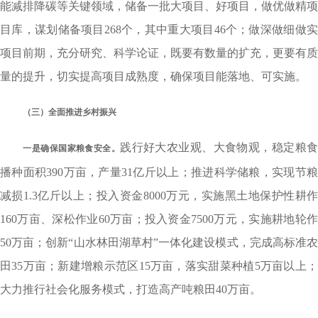
能减排降碳等关键领域，储备一批大项目、好项目，做优做精项
目库，谋划储备项目268个，其中重大项目46个；做深做细做实
项目前期，充分研究、科学论证，既要有数量的扩充，更要有质
量的提升，切实提高项目成熟度，确保项目能落地、可实施。
（三）全面推进乡村振兴
践行好大农业观、大食物观，稳定粮
一是确保国家粮食安全。
播种面积390万亩，产量31亿斤以上；推进科学储粮，实现节粮
减损1.3亿斤以上；投入资金8000万元，实施黑土地保护性耕作
160万亩、深松作业60万亩；投入资金7500万元，实施耕地轮作
50万亩；创新“山水林田湖草村”一体化建设模式，完成高标准农
田35万亩；新建增粮示范区15万亩，落实甜菜种植5万亩以上；
大力推行社会化服务模式，打造高产吨粮田40万亩。