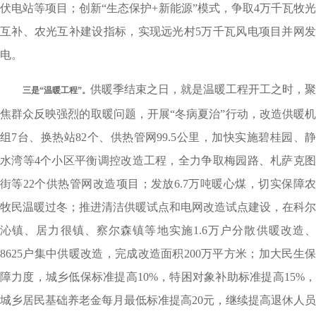
伏电站等项目；创新“生态保护+新能源”模式，争取4万千瓦牧光
互补、农光互补建设指标，实现远光村5万千瓦风电项目并网发
电。
供暖季结束之日，就是温暖工程开工之时，聚
三是
“温暖工程”。
焦群众反映强烈的取暖问题，开展“冬病夏治”行动，改造供暖机
组7台、换热站82个、供热管网99.5公里，加快实施碧桂园、静
水湾等4个小区平衡调控改造工程，全力争取梅园路、札萨克图
街等22个供热管网改造项目；发放6.7万吨暖心煤，切实保障农
牧民温暖过冬；推进清洁供暖试点和电网改造试点建设，在科尔
沁镇、居力很镇、察尔森镇等地实施1.6万户分散供暖改造、
8625户集中供暖改造，完成改造面积200万平方米；加大民生保
障力度，城乡低保标准提高10%，特困对象补助标准提高15%，
城乡居民基础养老金每月最低标准提高20元，继续提高退休人员