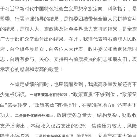
于习近平新时代中国特色社会主义思想举旗定向、科学指引，是
盟委、行署坚强领导的结果，是旗委团结带领全旗人民拼搏奋斗
的结果，是旗人大、旗政协及社会各界鼎力支持的结果，是全旗
广大干部群众辛勤付出的结果。在此，我谨代表科右前旗人民政
府，向全旗各族群众，向各位人大代表、政协委员和离退休老同
志，向所有参与、关心、支持科右前旗发展的同志和朋友们，表
示衷心的感谢和崇高的敬意！
在肯定成绩的同时，也应清醒看到，我旗高质量发展还有不
少短板弱项。
“政策宣贯”不够到位，“政策
一是政策落地有待加强，
白”需要转变，“政策实效”有待提升，在精准落地方面还需再下
功夫。
政府债务总量大、结构复杂，财政
二是债务化解任务艰巨，
支矛盾突出，本级收入仅占支出的9.2%，偿债压力较大，风险
隐患不容忽视。
新能源、房地产在重大项
三是投资结构不尽合理，