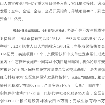
山人防宣教基地等47个重大项目储备入库，实现梯次接续、滚动
发展；全年、全域、全链、全员开展招商，落地项目48个，到位
资金32.1亿元。
坚决守住不发生规模
——强农兴牧绘出新篇章。
乡村振兴扎实推进。
返贫底线，消除返贫致贫风险1531人；严格落实助农增收“六大
举措”，2.2万脱贫人口人均纯收入19701元；争取各级衔接资金
3.64亿元，实施项目109个，京蒙帮扶和中央单位定点帮扶成效
显著；生态循环设施产业园等41个项目进展顺利，科尔沁镇平安
村被评为“全国巩固拓展脱贫攻坚成果实践交流基地”，居力很镇
红心村被评为“全区集体经济发展样板村”。
粮
农业生产高质高效。
播种面积稳定在390万亩，产量突破31亿斤，实现“十四连丰”；
实施保护性耕作147万亩，代耕代种社会化服务95万亩，全区首
创“EPC+O”模式建设高标准农田15万亩；完成生物育种25万