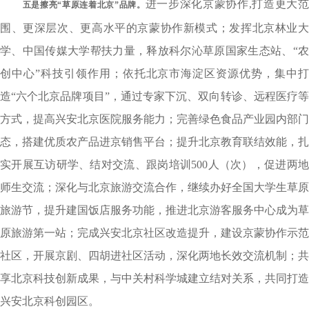
进一步深化京蒙协作,打造更大
五是
擦亮“草原连着北京”品牌。
围、更深层次、更高水平的京蒙协作新模式；发挥北京林业大
学、中国传媒大学帮扶力量，释放科尔沁草原国家生态站、“农
创中心”科技引领作用；依托北京市海淀区资源优势，集中打
造“六个北京品牌项目”，通过专家下沉、双向转诊、远程医疗等
方式，提高兴安北京医院服务能力；完善绿色食品产业园内部门
态，搭建优质农产品进京销售平台；提升北京教育联结效能，扎
实开展互访研学、结对交流、跟岗培训500人（次），促进两地
师生交流；深化与北京旅游交流合作，继续办好全国大学生草原
旅游节，提升建国饭店服务功能，推进北京游客服务中心成为草
原旅游第一站；完成兴安北京社区改造提升，建设京蒙协作示范
社区，开展京剧、四胡进社区活动，深化两地长效交流机制；共
享北京科技创新成果，与中关村科学城建立结对关系，共同打造
兴安北京科创园区。