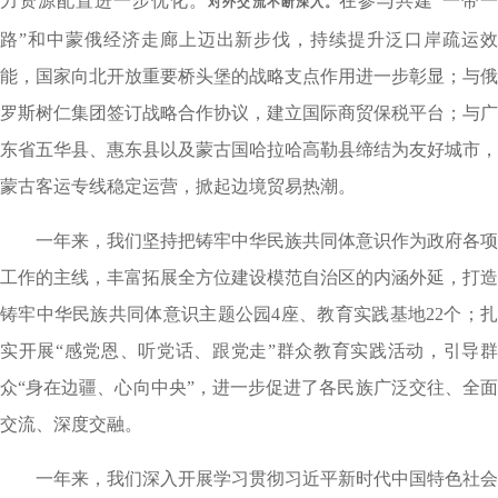
力资源配置进一步优化。
在参与共建“一带
对外交流不断深入。
路”和中蒙俄经济走廊上迈出新步伐，持续提升泛口岸疏运效
能，国家向北开放重要桥头堡的战略支点作用进一步彰显；与俄
罗斯树仁集团签订战略合作协议，建立国际商贸保税平台；与广
东省五华县、惠东县以及蒙古国哈拉哈高勒县缔结为友好城市，
蒙古客运专线稳定运营，掀起边境贸易热潮。
一年来，我们坚持把铸牢中华民族共同体意识作为政府各项
工作的主线，丰富拓展全方位建设模范自治区的内涵外延，打造
铸牢中华民族共同体意识主题公园4座、教育实践基地22个；扎
实开展“感党恩、听党话、跟党走”群众教育实践活动，引导群
众“身在边疆、心向中央”，进一步促进了各民族广泛交往、全面
交流、深度交融。
一年来，我们深入开展学习贯彻习近平新时代中国特色社会