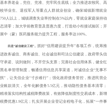
基本养老金，兜住、兜准、兜牢民生底线；全力推进农牧民、高
校毕业生、退役军人等重点人群就业创业，确保城镇新增就业
750人以上，城镇调查失业率控制在5%以内，零就业家庭保持动
态清零；加大学前教育普及普惠力度，打造幼小衔接试验区；开
展中（蒙）医药服务能力提升工程，服务率达100%。
抓好“信用建设提升年”各项工作，统筹推
四是“诚信建设工程”。
进政务诚信、商务诚信、社会诚信和司法公信建设，政府带头信
守承诺、说到做到，不开空头支票；完善社会信用体系，健全红
黑名单管理制度，畅通信用信息共享渠道，对诚信企业“无事不
扰”，让失信企业“寸步难行”；强化政府债务管控，推进民营企
业账款清欠，全年化解债务5.5亿元，推动隐性债务基本清零；
精准落实结构性减税降费政策，有效降低制度性交易成本，新增
税费优惠1.9亿元；扎实开展企业登记全程电子化，拓展“一件事