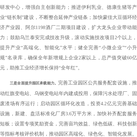
研发中心，增强自主创新能力；推进伊利乳业、德康生猪等产
业“链长制”建设，不断整合延伸产业链条；加快蒙佳大豆循环经
济产业园、阿尔1198酒厂二期项目建设，扩大龙头企业带动能
力；鼓励乌兰泰安完成技改升级，滚动实施技改项目2个以上，
提升产业“高端化、智能化”水平；健全完善“小微企业”“小升
规”名录库，确保全年新增规上企业2家以上，总产值突破60亿
元，助推工业经济增长保持“全年红”。
完善工业园区公共服务配套设施，
三是全
面
提升园区承载能力。
动红旗变电站、乌钢变电站年内建成投用，保障污水处理厂、固
废渣场有序运行；启动园区循环化改造，投资4.2亿元完善基础
设施，新建、盘活标准化厂房3.6万平方米，加快补齐配套服务
短板；设置专项奖励资金，完善亩均效益、绿色低碳、科技创新
等指标考核评价机制，推动园区高端化、绿色化、智能化发展。