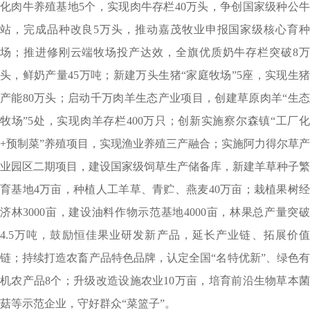
化肉牛养殖基地5个，实现肉牛存栏40万头，争创国家级种公牛
站，完成品种改良5万头，推动嘉茂牧业申报国家级核心育种
场；推进修刚云端牧场投产达效，全旗优质奶牛存栏突破8万
头，鲜奶产量45万吨；新建万头生猪“家庭牧场”5座，实现生猪
产能80万头；启动千万肉羊生态产业项目，创建草原肉羊“生态
牧场”5处，实现肉羊存栏400万只；创新实施察尔森镇“工厂化
+预制菜”养殖项目，实现渔业养殖三产融合；实施阿力得尔草产
业园区二期项目，建设国家级饲草生产储备库，新建羊草种子繁
育基地4万亩，种植人工羊草、青贮、燕麦40万亩；栽植果树经
济林3000亩，建设油料作物示范基地4000亩，林果总产量突破
4.5万吨，鼓励恒佳果业研发新产品，延长产业链、拓展价值
链；持续打造农畜产品特色品牌，认定全国“名特优新”、绿色有
机农产品8个；升级改造设施农业10万亩，培育前沿生物草本菌
菇等示范企业，守好群众“菜篮子”。