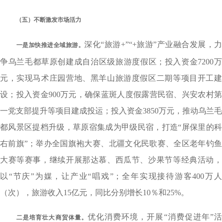
（五）不断激发市场活力
深化“旅游+”“+旅游”产业融合发展，力
一是
加快推进全域旅游。
争乌兰毛都草原创建成自治区级旅游度假区；投入资金7200万
元，实现马术庄园营地、黑羊山旅游度假区二期等项目开工建
设；投入资金900万元，确保蓝斑人度假露营民宿、兴安农村第
一党支部提升等项目建成投运；投入资金3850万元，推动乌兰毛
都风景区提档升级，草原宿集成为甲级民宿，打造“屏保里的科
右前旗”；举办全国旗袍大赛、北疆文化民歌赛、全区老年钓鱼
大赛等赛事，继续开展那达慕、西瓜节、沙果节等经典活动，
以“节庆”为媒，让产业“唱戏”；全年实现接待游客400万人
（次），旅游收入15亿元，同比分别增长10％和25%。
优化消费环境，开展“消费促进年”
二是
培育壮大商贸体量。