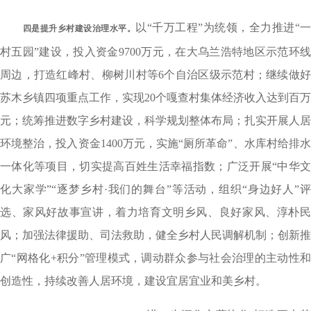
以“千万工程”为统领，全力推进“一
四是提升乡村建设治理水平。
村五园”建设，投入资金9700万元，在大乌兰浩特地区示范环线
周边，打造红峰村、柳树川村等6个自治区级示范村；继续做好
苏木乡镇四项重点工作，实现20个嘎查村集体经济收入达到百万
元；统筹推进数字乡村建设，科学规划整体布局；扎实开展人居
环境整治，投入资金1400万元，实施“厕所革命”、水库村给排水
一体化等项目，切实提高百姓生活幸福指数；广泛开展“中华文
化大家学”“逐梦乡村·我们的舞台”等活动，组织“身边好人”评
选、家风好故事宣讲，着力培育文明乡风、良好家风、淳朴民
风；加强法律援助、司法救助，健全乡村人民调解机制；创新推
广“网格化+积分”管理模式，调动群众参与社会治理的主动性和
创造性，持续改善人居环境，建设宜居宜业和美乡村。