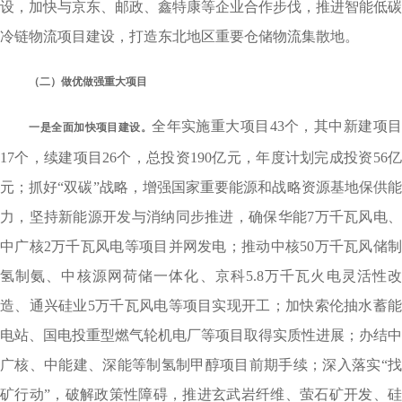
设，加快与京东、邮政、鑫特康等企业合作步伐，推进智能低碳
冷链物流项目建设，打造东北地区重要仓储物流集散地。
（二）做优做强重大项目
全年实施重大项目43个，其中新建项
一是全面加快项目建设。
17个，续建项目26个，总投资190亿元，年度计划完成投资56亿
元；抓好“双碳”战略，增强国家重要能源和战略资源基地保供能
力，坚持新能源开发与消纳同步推进，确保华能7万千瓦风电、
中广核2万千瓦风电等项目并网发电；推动中核50万千瓦风储制
氢制氨、中核源网荷储一体化、京科5.8万千瓦火电灵活性改
造、通兴硅业5万千瓦风电等项目实现开工；加快索伦抽水蓄能
电站、国电投重型燃气轮机电厂等项目取得实质性进展；办结中
广核、中能建、深能等制氢制甲醇项目前期手续；深入落实“找
矿行动”，破解政策性障碍，推进玄武岩纤维、萤石矿开发、硅