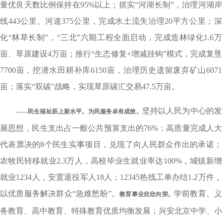
量优良天数比例保持在95%以上；抓实“河湖长制”，治理河湖岸
线443公里、河道375公里，完成水土流失治理20平方公里；深
化“林草长制”，“三北”六期工程全面启动，完成造林绿化1.6万
亩、草原建设4万亩；推行“生态修复+增减挂钩”模式，完成复垦
7700亩，挖潜水田耕补库6150亩，治理历史遗留废弃矿山6071
亩；落实“双碳”战略，实现草原碳汇交易47.5万亩。
坚持以人民为中心的
——民生福祉跃上新水平。
为民服务卓有成效。
展思想，民生支出占一般公共预算支出的76%；高质量完成人大
代表票决的8个民生实事项目，兑现了向人民群众作出的承诺；
农牧民转移就业2.3万人，高校毕业生就业率达100%，城镇新增
就业1234人，安置退役军人18人；12345热线工单办结1.2万件，
以优质服务解决群众“急难愁盼”。
学前教育、
教育事业欣欣向荣。
务教育、高中教育、特殊教育优质均衡发展；兴安北京中学、小