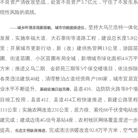
不良资产清收攻坚战，处置不良资产3.7亿元，守住了不发生系
统性风险的底线。
坚持大乌兰浩特一体
——城乡环境呈现新面貌。
城市功能提级进位。
发展，实施幸福大道、大石寨街等道路工程，建设总长度5.8公
里；开展城市更新行动，新（改）建供热管网13公里，游园苗
圃、街道苗圃、小区苗圃布局全城，新增城市绿化面积4.6万平
方米；推进义乌二期、金碧苑三期等5个保交楼项目，依法拆除
各类违法建筑40处，清理整治占道经营商户180家，城市宜居宜
业水平不断提升。
县道416、边防防火路等8个
基础设施日益完善。
目竣工投用，县道412、县道414工程快速推进，新建公路里程
111公里；实施农网改造231公里，居力很、索伦66千伏变电站改
建完成；建成边境4G信号基站4座，农村牧区网络覆盖度进一步
提高。
完成清洁供暖改造92.8万平方米，空气
生态文明纵深推进。