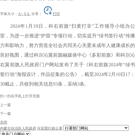
字体大小：
A+
A
A-
分享：
打印
202
4
年
1
月
19
日，
科右前旗“扫黄打非”工作领导小组办公
室
，为进一步推进“护苗”专项行动，切实提升“绿书签行动”传
力和影响力，努力营造全社会共同关心关爱未成年人健康成长的
良好氛围，通过科尔沁翼前旗融媒体中心
《多彩前旗》和科尔沁
右翼前旗人民政府门户网站发布了
关于《科右前旗2024年“绿
签行动”海报设计，作品征集的公告》，截至2024年2月10日17：
30截止，共收到相关信息93条，采纳3条。
扫一扫在手机上打开页面
上一篇
下一篇
关闭
内蒙古自治区人民政府
兴安盟行政公署