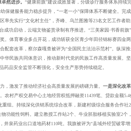
康卓然进步。
“健康前旗”建设成效显著，分级诊疗服务体系持续
妇幼保健服务能力稳步提升，“一老一小”保障体系不断健全。完成3
区率先实行“文化村主任”，齐峰、乌兰图雅等23名文艺工作者
平台成功启动，云端文物鉴赏录制有序推进。“三美家园
·
书香前旗
金奖。体育事业多点开花，成功斩获全区青少年田径锦标赛四金
配套改革，察尔森嘎查被评为“全国民主法治示范村”。纵深推进“
中华民族共同体意识，推动新时代党的民族工作高质量发展。坚
食品药品安全监管不断强化，安全生产形势持续稳定。
力，激发了推动经济社会高质量发展的磅礴力量。
一是
深化改革
农村产权交易中心土地经营权抵押融资11439笔、贷款金额5.
化重组。
持续深化供销系统综合改革，新建村级综合服务合作社22个
生物功能性饲料。建立教授工作站2个、牛业胚胎移植实验室2个
井泉药业出口道地药材110吨。我旗被评为“县域外经贸破零增量