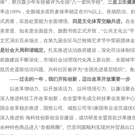
体”，
察尔森少年军校被评为全国“八一爱民学校”。
三是
卫生健
率达100%，全旗城乡居民参保率稳定在95%以上。疾病防治、
式房屋，应急处置能力全面增强。
四是
文化体育交融共进。
在全
美誉度、知名度全面提升。旗图书馆正式开馆，“公共文化云”
文艺演出百余场次，在第九届全区乌兰牧骑艺术节中荣获团体
是
社会大局和谐稳定。
扎实推进法治政府建设，深化司法体制综合
前旗建设不断深化，市域社会治理现代化再上新台阶。全面铸牢
批历史遗留信访问题。兴科社区被评为“全国先进基层组织”。
——过去的一年，我们开拓创新，迈出改革开放重要一步
以改革增动力、以开放添活力、以环境强引力、以廉洁聚合
深入推进科技工作改革创新，在全盟率先成立科技事业发展中心。
国企改革稳步推进，国投公司、城投公司等5家国有企业完成优
深入推进前·海科技创新创业谷建设，成功研发全盟首款沙果微
余种特色商品进入“首都商圈”。
巴音同圆顺利实现对外贸易出口，