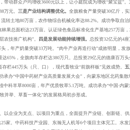
，带动群众户均增收3600元以上，让小庭院成为增收“聚宝盆
88万元。
三是
产业结构调整优化。
全旗粮食产量突破30亿斤，实
。流转土地80万亩，农作物综合机械化率达88.2%。成功争取自
全旗林果总面积达23万亩。认证绿色食品标准化生产基地257万亩
层农技推广机构”。
四是
发展动能持续增强。
总投资32亿元的4
头，年产奶量突破33万吨。“肉牛产业再造行动”成效明显，发放
达65%，全旗肉羊存栏达380万只。总投资29亿元的德康百万
存栏445万头（只、口），现代畜牧业“前旗样板”见效成势。
五
成功承办“中国中药材产业高质量发展大会”，向蒙东地区北药集散
种植中科羊草8000亩，年产优质牧草5.1万吨。成功承办“中国
草牧并举、草畜一体化”的发展格局初步形成。
点、以企业为支点、以项目为重点，全面提升产业链、创新链、
数达25家。中药科技产业园、东瀚无人机等6个项目主体完工。水