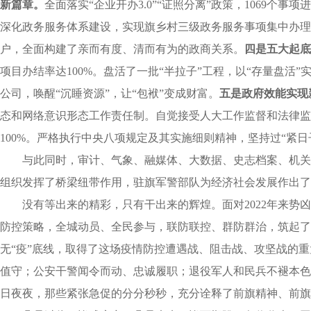
新篇章。
全面落实“企业开办3.0”“证照分离”政策，1069个
深化政务服务体系建设，实现旗乡村三级政务服务事项集中办理，
户，全面构建了亲而有度、清而有为的政商关系。
四是
五大起底
项目办结率达100%。盘活了一批“半拉子”工程，以“存量盘活
公司，唤醒“沉睡资源”，让“包袱”变成财富。
五是
政府效能实现
态和网络意识形态工作责任制
。自觉接受人大工作监督和法律监
100%。严格执行中央八项规定及其实施细则精神，坚持过“紧
与此同时，审计、气象、融媒体、大数据、史志档案、机关
组织发挥了桥梁纽带作用，驻旗军警部队为经济社会发展作出了
没有等出来的精彩，只有干出来的辉煌。
面对2022年来
防控策略，全城动员、全民参与，联防联控、群防群治，筑起了
无“疫”底线，
取得了这场疫情防控遭遇战、阻击战、攻坚战的重
值守；公安干警闻令而动、忠诚履职；退役军人和民兵不褪本色
日夜夜，那些紧张急促的分分秒秒，充分诠释了前旗精神、前旗