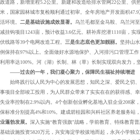
政道路，新增里程5.2公里。新建和改造给排水管网22公里、供热
米，国家园林城市复检顺利通过初审。全年房地产开发面积47.
活环境。
二是
基础设施成效显著。
乌兰毛都至金马鞍、乌兰河至
减挂钩项目1243亩，预计收益3.6亿元。耕补库挖潜1110亩，
伏线路等39个电网改造工程。
三是
生态底色更加靓丽。
坚持山水
例保持在97%以上。全面做好水源地保护、入河排污口管理工作
利用率达100%。河（湖）长制、林（草）长制实现双向发力，
——过去的一年，我们凝心聚力，保障民生福祉持续增进
始终践行以人民为中心的发展思想，知民之深、爱民之切、
事项目全部竣工投用，为人民群众带来了实实在在的获得感、幸福
失业率控制在2.9%以内。4个创新创业孵化基地入驻企业208家
保标准分别提高4%和10%。建成碧桂园和兴科社区养老服务站，
业蓬勃发展。
深入实施“教育强旗”战略，学前教育、特殊教育
基础设施投资5820万元，兴安海淀学校拔地而起，永兴小学独