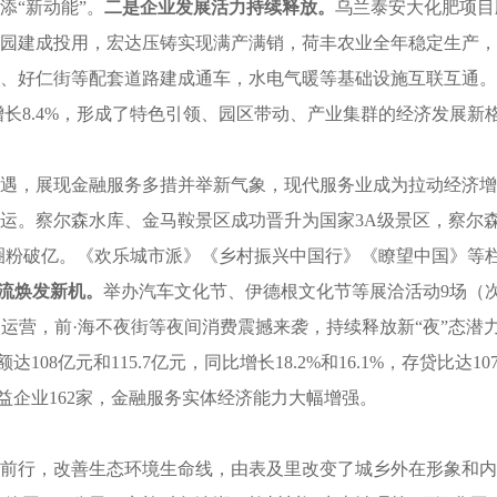
添“新动能”。
二是
企业发展活力持续释放。
乌兰泰安大化肥项目
园建成投用，宏达压铸实现满产满销，荷丰农业全年稳定生产，
、好仁街等配套道路建成通车，水电气暖等基础设施互联互通。
均增长8.4%，形成了特色引领、园区带动、产业集群的经济发展新
遇，展现金融服务多措并举新气象，现代服务业成为拉动经济增
。察尔森水库、金马鞍景区成功晋升为国家3A级景区，察尔森嘎
间圈粉破亿。《欢乐城市派》《乡村振兴中国行》《
瞭
望中国》等
流焕发新机。
举办汽车文化节、伊德根文化节等展洽活动9场（次
入运营，前·海不夜街等夜间消费震撼来袭，持续释放新“夜”态潜
108亿元和115.7亿元，同比增长18.2%和16.1%，存贷比
益企业162家，金融服务实体经济能力大幅增强。
前行，改善生态环境生命线，由表及里改变了城乡外在形象和内