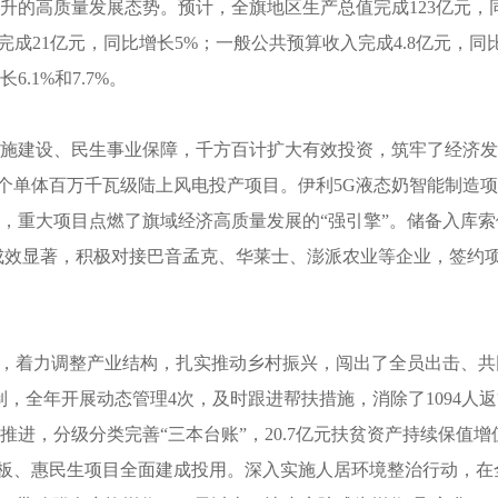
的高质量发展态势。预计，全旗地区生产总值完成123亿元，同比
完成21亿元，同比增长5%；一般公共预算收入完成4.8亿元，同
.1%和7.7%。
建设、民生事业保障，千方百计扩大有效投资，筑牢了经济发展“压
首个单体百万千瓦级陆上风电投产项目。伊利5G液态奶智能制造
，重大项目点燃了旗域经济高质量发展的“强引擎”。储备入库索
成效显著，积极对接巴音孟克、华莱士、澎派农业等企业，签约项目
重，着力调整产业结构，扎实推动乡村振兴，闯出了全员出击、
，全年开展动态管理4次，及时跟进帮扶措施，消除了1094人返
进，分级分类完善“三本台账”，20.7亿元扶贫资产持续保值增
补短板、惠民生项目全面建成投用。深入实施人居环境整治行动，