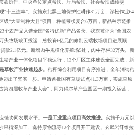
”。京蒙协作、中央单位定点帮扶、厅局帮扶、社会帮扶成绩斐
现“十三连丰”。实施东北黑土地保护性耕作81万亩、深松作业64
治区级“大豆制种大县”项目，种植带状复合6万亩，新品种示范推
，23个农产品入选全国“名特优新”产品名录。我旗被评为“全国农
座万头牧场竣工投运，
总投资
6
亿元的
修刚云端牧场项目进展顺
贷款2.1亿元。新增肉牛规模化养殖场5处，肉牛存栏32万头。新
头生猪产业一体化项目平稳运行，12个厂区主体建设全面完成，新
是
草牧产业快速起步。
秸秆综合利用项目有序推进，全年消纳秸
地迈出了坚实一步。申请首批国有草场试点41.3万亩，实施草原
·内蒙古第四届牧草产业大会”，阿力得尔草产业园区一期投入运营，
供应链协同发展水平。
一是
工业重点项目高效推进。
实施千万元以
发沙果精深加工、鑫特康物流等12个项目开工建设。玄武岩纤维拉