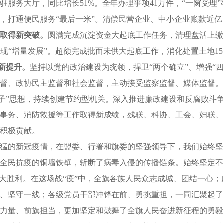
事项进驻服务大厅，同比增长51%。全年办理事项41万件，“一窗受理
打通便民服务“最后一米”。清偿民营企业、中小企业账款近亿元。
取得新突破。
圆满完成沉淀资金大起底工作任务，清理盘活上缴资金
”实现“增量发展”。超额完成批而未供大起底工作，消化处置土地1
新提升。
坚持以党的政治建设为统领，捍卫“两个确立”、增强“四
督、政协民主监督和社会监督，主动接受监察监督、媒体监督。全
日子”思想，持续创建节约型机关。深入推进廉政建设和反腐败斗
事务、消防救援等工作取得新成绩，残联、科协、工会、妇联、
积极贡献。
势凶猛的新冠疫情，在盟委、行署和旗委的坚强领导下，我们始终
全民抗疫的铜墙铁壁，斩断了病毒入侵的传播链条。始终坚定不
大胜利。在这场战“疫”中，全旗各族人民众志成城、团结一心
、坚守一线；各级党员干部冲锋在前、勇挑重担，一同汇聚起了
力量、前旗担当，更加坚定和鼓舞了全旗人民奋进新征程的勇毅