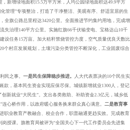
，新增绿地面积15.5万平方米，人均公园绿地面积达49.9平方
精细化管理”专项整治，打造了干净整洁、美观有序、舒适宜居的生
，全旗公路总里程达3420公里。全面推进节约集约用地，完成增
水土流失治理140平方公里。实施红旗66千伏输变电、宝格达山10千
原建设任务15万亩。加大秸秆禁烧管控力度，空气质量优良天数比
120个村庄发展规划，土壤污染分类管控不断深化，工业固废综合
利民之事。
一是
民生保障稳步推进。
人大代表票决的10个民生实
款，基本民生资金实现应保尽保。城镇新增就业1300人，登记
活了创新就业“大民生”。支出各类救助、补助资金2.3亿元，城乡低
热线”连心桥作用，以政府暖心服务换来群众真心满意。
二是
教育事
推进职业教育产教融合、校企合作，职普融通更趋实效。完成教育
师到岗授课。旗教育局被评为“全国关心下一代工作委员会先进集