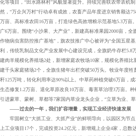
化等项目，“田水路林村”风貌显著提升。持续完善联农带农机制
然，“万企兴万村”行动卓有成效，农畜产品年度进京销售额达75
万亩、高标准农田16万亩，打造绿色高效增粮示范基地5.3万亩
广6万亩。围绕“小沙果、大产业”，新建高标准果园2000亩，
作物病虫害防控推广基地”，旗农技推广中心被评为“全国五星基
利，传统乳制品文化产业发展中心建设完成，全旗奶牛存栏5.8万
建肉羊规模化养殖场2处，新增家庭农牧场10家，规模化养殖比重
建千头家庭猪场2个，全旗生猪年出栏突破50万头。牧业年度牲畜
秆125万吨，转化利用率达90%以上。中草药种植突破6万亩，
生态修复1.2万亩、退化草原改良10万亩、毒害草治理3万亩。
引进蒙草、蒙树、草都等7家国内草业龙头企业，“立草为业、
——
过去的一年，我们
扩容增量，
实现
工业经济快速发展
牢固树立“大抓工业、大抓产业”的鲜明导向，以园区为节
上工业项目17个，完成投资24.2亿元，新增规上企业4家，总