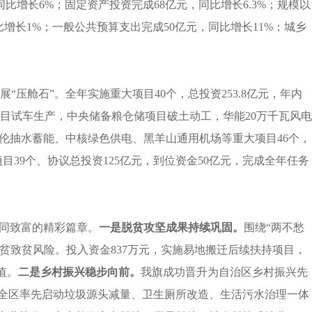
增长6%；固定资产投资完成68亿元，同比增长6.3%；规模以
比增长1%；一般公共预算支出完成50亿元，同比增长11%；城乡
舱石”。全年实施重大项目40个，总投资253.8亿元，年内
项目试车生产，中央储备粮仓储项目破土动工，华能20万千瓦风电
伦抽水蓄能、中核绿色供电、黑羊山通用机场等重大项目46个，
39个、协议总投资125亿元，到位资金50亿元，完成全年任务
共同致富的精彩篇章。
一是
脱贫攻坚成果持续巩固。
围绕“两不愁
贫致贫风险。投入资金837万元，实施易地搬迁后续扶持项目，
值。
二是
乡村振兴稳步向前。
我旗成功晋升为自治区乡村振兴先
在全区率先启动垃圾源头减量、卫生厕所改造、生活污水治理一体