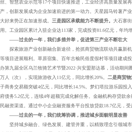
丝、智慧农业示范等17个项目快速推进，工业经济高质量发展再
产，创新发展成为企业加速前进的第一动力。天星园马铃薯产业
大好来势正在加速形成。
三是
园区承载能力不断提升。
大石寨街
用。工业园区累计入驻企业达113家，完成投资81.6亿元，年
——过去的一年，我们多措并举，促进第三产业不断壮大
探索旅游产业创新融合新途径，抢抓商贸物流联动共赢新机
等项目进展顺利。草原宿集、百年古榆民俗度假村等项目建成投运
办第九届全区乌兰牧骑艺术节暨2022·兴安盟那达慕，活动期
万人（次），实现旅游收入11亿元，同比增长20%。
二是
商贸物
子商务交易额突破4亿元，同比增长14.5%。梦幻塔拉游乐园投
府债务5.2亿元，连续4年超额完成化解任务。金融机构存贷款余额达
民融资渠道。通过中小企业融资服务平台投放贷款18.7亿元，受
——过去的一年，我们统筹协调，推进城乡面貌明显改善
坚持城乡融合、绿色发展、建管并重，以精致理念引领城市