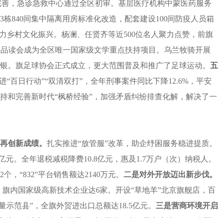
完善，急诊急救中心通过全区初审。基层医疗机构中蒙医药服务
栋840间集中隔离用房标准化改造，配套建设100间防疫人员箱
助力乡村文化振兴。杨澜、
任贤齐
等近500位名人聚力点赞，前旗
”品读会成为全区唯一国家级文学重点扶持项目。乌兰牧骑开展
两银。旗足球协会正式成立，更大范围普及和推广了足球运动。
五
百日行动”“双清双打”，全年刑事案件同比下降12.6%，平安
持和完善新时代“枫桥经验”，加强矛盾纠纷排查化解，解决了一
再创新成绩。
扎实推进“放管服”改革，助企纾困服务稳进提质。
4亿元。全年退税
减税降费
10.8亿元，惠及1.7万户（次）纳税人。
，“832”平台销售额达2140万元。
二是
对外开放迈出新步伐。
，旗内国家级高新技术企业达6家。
开设“草地羊”北京旗舰店，百
示范县”，全旗外贸进出口总额达18.5亿元。
三是
营商环境开启