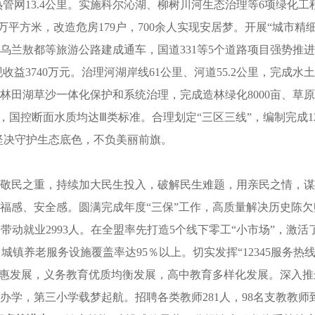
管网13.4公里。实施科尔沁湖、柳树川河生态治理等6项绿化工程
9万平方米，改造危房
179
户，700余人实现安居梦。开展“城市
乌兰敖都等旅游公路建成通车，国道331等5个道路项目强势推进
实现收益3740万元。治理河湖岸线61公里、河道55.2公里，完成
林田湖草沙一体化保护和系统治理，完成造林绿化8000亩、草
，国控断面水质均达Ⅲ类标准。合理划定“三区三线”，编制完成
坚决守护生态底色，不负美丽前旗。
敬民之重，持续加大民生投入，破解民生难题，用亲民之情，谋
感、安全感。圆满完成年度“三保”工作，高质量解决历史陈欠账
，带动就业2993人。在全盟率先打造5个线下零工“小市场”，激
城镇养老服务设施覆盖率达95％以上。切实发挥“12345服务
普惠发展，义务教育优质均衡发展，高中教育多样化发展。深入
立办学，第三小学载梦起航。招聘各类教师281人，98名支教教