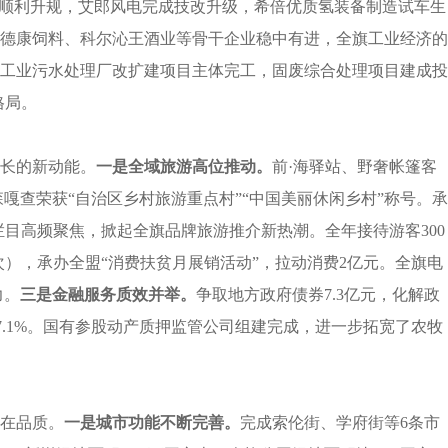
顺利升规，艾郎风电完成技改升级，希倍优质氢装备制造试车生
德康饲料、科尔沁王酒业等骨干企业稳中有进，全旗工业经济的
工业污水处理厂改扩建项目主体完工，固废综合处理项目建成投
格局。
长的新动能。
一是
全域旅游高位推动。
前·海驿站、野奢帐篷客
查荣获“自治区乡村旅游重点村”“中国美丽休闲乡村”称号。承
栏目高频聚焦，掀起全旗品牌旅游推介新热潮。全年接待游客300
），承办全盟“消费扶贫月展销活动”，拉动消费2亿元。全旗电
力。
三是
金融服务质效并举。
争取地方政府债券7.3亿元，化解政
达107.1%。国有参股动产质押监管公司组建完成，进一步拓宽了农牧
在品质。
一是
城市功能不断完善。
完成索伦街、学府街等6条市