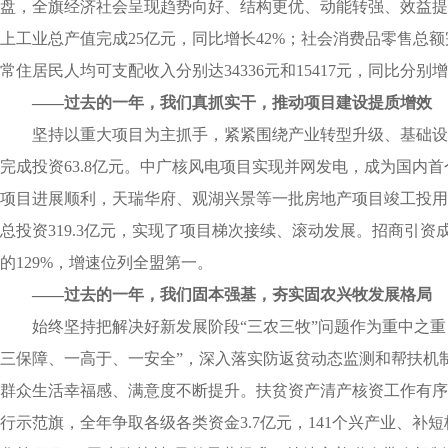
盘，全旗经济社会呈现趋势向好、结构更优、动能转强、效益提升
上工业总产值完成25亿元，同比增长42%；社会消费品零售总额
常住居民人均可支配收入分别达34336元和15417元，同比分别增长6
——过去的一年，我们真抓实干，推动项目建设提质增效
坚持以重大项目为主抓手，紧紧围绕产业转型升级、基础设施
完成投资63.8亿元。中广核风电项目实现并网发电，成为国内
项目进展顺利，天瑞华府、观湖兴景等一批房地产项目竣工投用
总投资319.3亿元，实现了项目梯次接续、滚动发展。招商引资
的129%，增速位列全盟第一。
——过去的一年，我们固本强基，夯实固农兴牧发展格局
始终坚持把解决好新发展阶段“三农三牧”问题作为重中之
三保障、一高于、一安全”，深入落实防返贫动态监测和帮扶机制
群众生活幸福感、满意度不断提升。扶贫资产清产核资工作有序推
行示范旗，全年争取各级各类资金3.7亿元，141个兴产业、