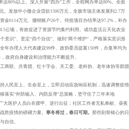
”率达86%以上。深入开展“四办”工作，全程网办率达80%。全面
发放中小微企业贷款1500万元，全旗市场主体发展到2.7万
6114万元、撤销账户26个。待批项目办结率达97.2%，补办
50.5公顷，有效促进了资源节约集约利用。成功盘活云天化农业
个意识”、坚定“四个自信”、做到“两个维护”
，严格落实意识形
年办理人大代表建议99件、政协委员提案150件，办复率均为
争，政府自身建设和治理能力不断提升。
工商联、共青团、红十字会、关工委、老科协、老年体协等群团
坚持人民至上、生命至上，立即启动应急响应机制，迅速调整疫情
移落实“外防输入、内防反弹”总策略，
坚守住了三年本地
；广大医护人员白衣擐甲、逆行出征；社区工作者无私奉献、昼夜
战胜疫情的磅礴力量。
寒冬将过，春日可期。
那些刻骨铭心的日
与自信。