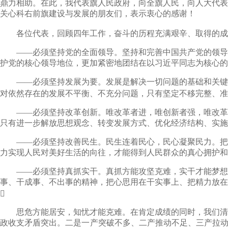
鼎力相助。在此，我代表旗人民政府，向全旗人民，向人大代表
关心科右前旗建设与发展的朋友们，表示衷心的感谢！
各位代表，回顾四年工作，奋斗的历程充满艰辛、取得的成就
——必须坚持党的全面领导。坚持和完善中国共产党的领导，
护党的核心领导地位，更加紧密地团结在以习近平同志为核心的
——必须坚持发展为要。发展是解决一切问题的基础和关键。
对依然存在的发展不平衡、不充分问题，只有坚定不移完整、准
——必须坚持改革创新。唯改革者进，唯创新者强，唯改革创
只有进一步解放思想观念、转变发展方式、优化经济结构、实施
——必须坚持改善民生。民生连着民心，民心凝聚民力。把人
力实现人民对美好生活的向往，才能得到人民群众的真心拥护和
——必须坚持真抓实干。真抓方能攻坚克难，实干才能梦想成
事、干成事、不出事的精神，把心思用在干实事上、把精力放在

思危方能居安，知忧才能克难。在肯定成绩的同时，我们清醒
政收支矛盾突出。二是一产突破不多、二产推动不足、三产拉动