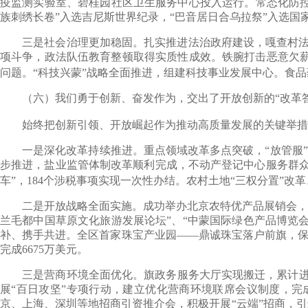
疫监测实验室、碧桂园社区卫生服务中心投入运行。常态化防控
族刺绣长卷”入选吉尼斯世界纪录，“巴音居日合乌拉祭”入选国
三是社会治理更加稳固。扎实推进法治政府建设，嘎查村法律顾
项斗争，政法队伍教育整顿取得实质性成效。铁腕打击恶意欠薪行
问题。“科技兴蒙”战略全面推进，组建科技事业发展中心。食
（六）我们勇于创新、奋发作为，交出了开放创新的“改革答
始终把创新引领、开放崛起作为推动高质量发展的关键举措
一是深化改革持续推进。重点领域改革多点突破，“放管服”改
步推进，盐业监管体制改革顺利完成，不动产登记中心服务群众
车”，184个涉税事项实现一次性办结。农村土地“三权分置”改革
二是开放战略全面实施。成功举办北京农特优产品展销会，百余
兰毛都中国草原文化旅游发展论坛”、“中蒙国际绿色产品博览
补、携手共进。全区首家珠宝产业园——鼎诚珠宝落户前旗，保
完成6675万美元。
三是营商环境全面优化。旗政务服务大厅实现搬迁，累计进驻政务
展“百日攻坚”专项行动，建立优化营商环境联席会议制度，完成
京、上海、深圳等地招商引资推介会，积极开展“云端”招商，引进项