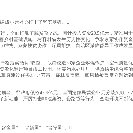
建成小康社会打下了坚实基础。
，全面打赢了脱贫攻坚战。累计投入资金28.5亿元，精准用于
续完善乡村基础设施，村容村貌发生历史性变化。争取京蒙协作资金
定点帮扶、京蒙扶贫协作、厅局帮扶、自治区派驻督导工作成效显
格落实能耗“双控”，取缔改造38家企业燃煤锅炉，空气质量优
污资源化利用项目竣工投用。环美污水处理厂、供热扬尘综合整治
草原建设任务231.4万亩，森林覆盖率、草原植被盖度分别达到
径政府债务47.9亿元，全面清偿民营企业无分歧欠款13.2
注入了新动能。严厉打击非法集资、套路贷等行为，金融环境不断优
量”、“含新量”、“含绿量”。