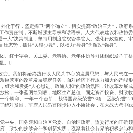
于行，坚定捍卫“两个确立”，切实提高“政治三力”，政府系
态工作责任制，不断增强主导权和话语权。人大代表建议和政协委
重一大”决策制度，坚持用制度管权管事管人。强化行政监察、审
压态势，抓住“关键少数”，以权力“瘦身”为廉政“强身”。
团、红十字会、关工委、老科协、老年体协等群团组织发挥了桥
量。
改变。我们将始终践行以人民为中心的发展思想，与人民想在一
艰巨繁重的改革发展稳定任务，面对经济下行压力加大的严峻形
，继承和发扬“人心思进、政通人和”的政治氛围，让改革发展成
放松，一张蓝图绘到底，地区生产总值、固定资产投资、财政收
个脚印、一年一个台阶，获得国家级荣誉33项、区级荣誉129
除了绝对贫困，前旗人民昂首阔步迈入小康社会，在大战大考中践
党中央、国务院和自治区党委、自治区政府、盟委行署的正确领
府、政协的接续奋斗和创新实践，凝聚着社会各界的积极参与和