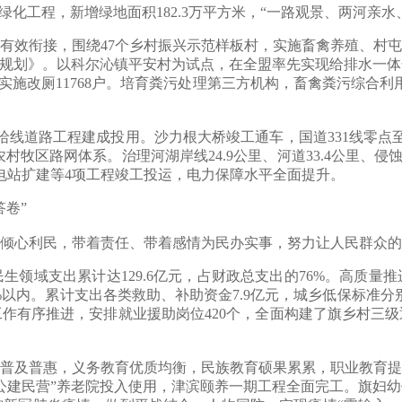
绿化工程，新增绿地面积182.3万平方米，“一路观景、两河亲
接，围绕47个乡村振兴示范样板村，实施畜禽养殖、村屯绿化、
作规划》。以科尔沁镇平安村为试点，在全盟率先实现给排水一
施改厕11768户。培育粪污处理第三方机构，畜禽粪污综合利用
线道路工程建成投用。沙力根大桥竣工通车，国道331线零点
村牧区路网体系。治理河湖岸线24.9公里、河道33.4公里、侵蚀
伏变电站扩建等4项工程竣工投运，电力保障水平全面提升。
卷”
心利民，带着责任、带着感情为民办实事，努力让人民群众的
域支出累计达129.6亿元，占财政总支出的76%。高质量
%以内。累计支出各类救助、补助资金7.9亿元，城乡低保标准分别
有序推进，安排就业援助岗位420个，全面构建了旗乡村三级退
及普惠，义务教育优质均衡，民族教育硕果累累，职业教育提
公建民营”养老院投入使用，津滨颐养一期工程全面完工。旗妇