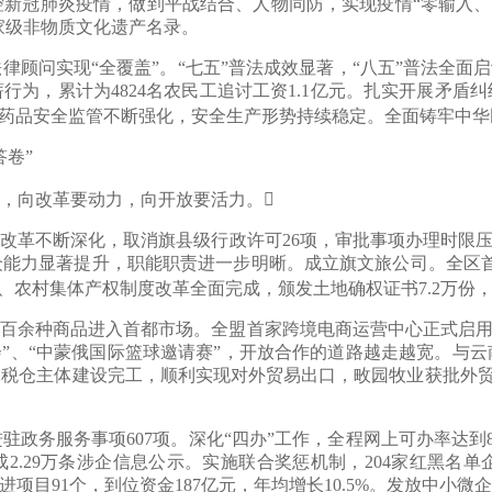
新冠肺炎疫情，做到平战结合、人物同防，实现疫情“零输入、零
家级非物质文化遗产名录。
问实现“全覆盖”。“七五”普法成效显著，“八五”普法全面启
为，累计为4824名农民工追讨工资1.1亿元。扎实开展矛盾
品药品安全监管不断强化，安全生产形势持续稳定。全面铸牢中华
卷”
，向改革要动力，向开放要活力。
革不断深化，取消旗县级行政许可26项，审批事项办理时限压
能力显著提升，职能职责进一步明晰。成立旗文旅公司。全区首
、农村集体产权制度改革全面完成，颁发土地确权证书7.2万份，清
种商品进入首都市场。全盟首家跨境电商运营中心正式启用，培
会”、“中蒙俄国际篮球邀请赛”，开放合作的道路越走越宽。与
税仓主体建设完工，顺利实现对外贸易出口，畋园牧业获批外贸进
服务事项607项。深化“四办”工作，全程网上可办率达到80%
2.29万条涉企信息公示。实施联合奖惩机制，204家红黑名
目91个，到位资金187亿元，年均增长10.5%。发放中小微企业