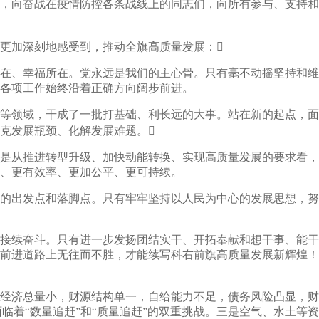
，向奋战在疫情防控各条战线上的同志们，向所有参与、支持和
更加深刻地感受到，推动全旗高质量发展：
在、幸福所在。党永远是我们的主心骨。只有毫不动摇坚持和维
各项工作始终沿着正确方向阔步前进。
等领域，干成了一批打基础、利长远的大事。站在新的起点，面
克发展瓶颈、化解发展难题。
是从推进转型升级、加快动能转换、实现高质量发展的要求看，
、更有效率、更加公平、更可持续。
的出发点和落脚点。只有牢牢坚持以人民为中心的发展思想，努
接续奋斗。只有进一步发扬团结实干、开拓奉献和想干事、能干
前进道路上无往而不胜，才能续写科右前旗高质量发展新辉煌！
经济总量小，财源结构单一，自给能力不足，债务风险凸显，财
着“数量追赶”和“质量追赶”的双重挑战。三是空气、水土等资