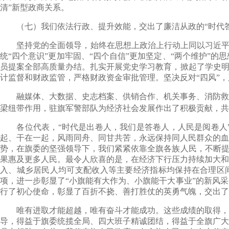
清”新型政商关系。
（七）我们依法行政、提升效能，交出了廉洁从政的“时代答
坚持党的全面领导，始终在思想上政治上行动上同以习近平同志
统“四个意识”更加牢固、“四个自信”更加坚定、“两个维护”
员提案全部高质量办结。扎实开展党史学习教育，掀起了学史明
计监督和财政监管，严格财政资金审批管理。坚决反对“四风”，
融媒体、大数据、史志档案、供销合作、机关事务、消防救援
梁纽带作用，驻旗军警部队为经济社会发展作出了积极贡献，共
各位代表，“时代是出卷人，我们是答卷人，人民是阅卷人”
起、干在一起，风雨同舟、同甘共苦，永远保持同人民群众的血
势，在旗委的坚强领导下，我们紧紧依靠全旗各族人民，不断提
果惠及更多人民。最令人欣喜的是，在经济下行压力持续加大和
入、城乡居民人均可支配收入等主要经济指标均保持在合理区间
项，进一步彰显了“小旗能有大作为、小旗能干大事业”的新风
行了初心使命，彰显了百折不挠、善打胜仗的英勇气魄，交出了
唯有进取才能超越，唯有奋斗才能成功。这些成绩的取得，得
导，得益于旗委统揽全局、四大班子精诚团结，得益于全旗广大