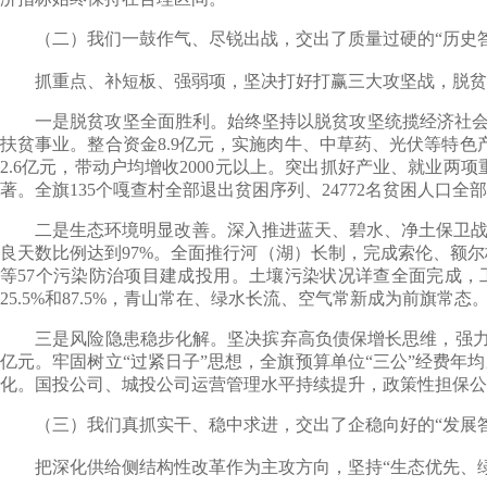
（二）我们一鼓作气、尽锐出战，交出了质量过硬的“历史答
抓重点、补短板、强弱项，坚决打好打赢三大攻坚战，脱贫攻
一是脱贫攻坚全面胜利。始终坚持以脱贫攻坚统揽经济社会发展
扶贫事业。整合资金8.9亿元，实施肉牛、中草药、光伏等特色
2.6亿元，带动户均增收2000元以上。突出抓好产业、就业
著。全旗135个嘎查村全部退出贫困序列、24772名贫困人口
二是生态环境明显改善。深入推进蓝天、碧水、净土保卫战，以
良天数比例达到97%。全面推行河（湖）长制，完成索伦、额尔
等57个污染防治项目建成投用。土壤污染状况详查全面完成，工业
25.5%和87.5%，青山常在、绿水长流、空气常新成为前旗常态
三是风险隐患稳步化解。坚决摈弃高负债保增长思维，强力推进
亿元。牢固树立“过紧日子”思想，全旗预算单位“三公”经费年
化。国投公司、城投公司运营管理水平持续提升，政策性担保公
（三）我们真抓实干、稳中求进，交出了企稳向好的“发展答
把深化供给侧结构性改革作为主攻方向，坚持“生态优先、绿色发