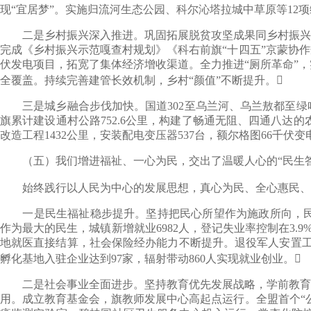
现“宜居梦”。实施归流河生态公园、科尔沁塔拉城中草原等12项
二是乡村振兴深入推进。巩固拓展脱贫攻坚成果同乡村振兴有效衔
完成《乡村振兴示范嘎查村规划》《科右前旗“十四五”京蒙协
伏发电项目，拓宽了集体经济增收渠道。全力推进“厕所革命”，实
全覆盖。持续完善建管长效机制，乡村“颜值”不断提升。
三是城乡融合步伐加快。国道302至乌兰河、乌兰敖都至绿哈
旗累计建设通村公路752.6公里，构建了畅通无阻、四通八达的农
改造工程1432公里，安装配电变压器537台，额尔格图66千
（五）我们增进福祉、一心为民，交出了温暖人心的“民生答
始终践行以人民为中心的发展思想，真心为民、全心惠民、倾
一是民生福祉稳步提升。坚持把民心所望作为施政所向，民生领
作为最大的民生，城镇新增就业6982人，登记失业率控制在3.9
地就医直接结算，社会保险经办能力不断提升。退役军人安置工作
孵化基地入驻企业达到97家，辐射带动860人实现就业创业。
二是社会事业全面进步。坚持教育优先发展战略，学前教育普
用。成立教育基金会，旗教师发展中心高起点运行。全盟首个“