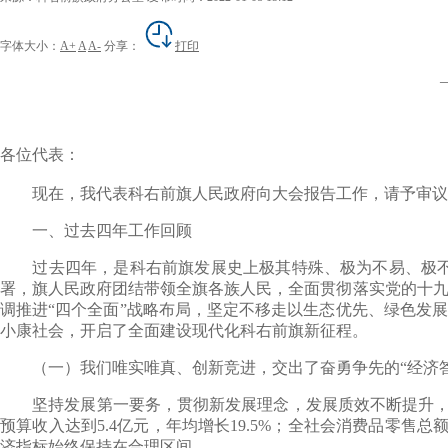
字体大小：
A+
A
A-
分享：
打印
各位代表：
现在，我代表科右前旗人民政府向大会报告工作，请予审议，
一、过去四年工作回顾
过去四年，是科右前旗发展史上极其特殊、极为不易、极不平
署，旗人民政府团结带领全旗各族人民，全面贯彻落实党的十九
调推进“四个全面”战略布局，坚定不移走以生态优先、绿色发展
小康社会，开启了全面建设现代化科右前旗新征程。
（一）我们唯实唯真、创新竞进，交出了奋勇争先的“经济答
坚持发展第一要务，贯彻新发展理念，发展质效不断提升，经济
预算收入达到5.4亿元，年均增长19.5%；全社会消费品零售总额达
济指标始终保持在合理区间。