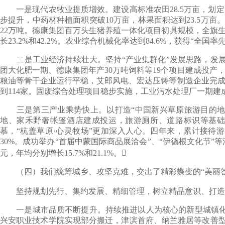
一是现代农牧业提质增效。建设高标准农田28.5万亩，划定“两
步提升，中药材种植面积突破10万亩，林果面积达到23.5万
22万吨。德康集团百万头生猪养殖一体化项目初具规模，全旗生猪
长23.2%和42.2%。农业综合机械化率达到84.6%，获得“
二是工业经济持续壮大。坚持“产业集群化”发展思路，发展特色
团大化肥一期、德康集团年产30万吨饲料等19个项目建成投产
粮油等骨干企业运行平稳，艾郎风电、宏达压铸等制造企业完成
到114家。固废综合处理项目稳步实施，工业污水处理厂一期建
三是第三产业乘势快上。以打造“中国新兴草原旅游目的地”为
地、家禾野奢帐篷酒店建成投运，旅游厕所、道路标识等基础
慕，“杭盖草原·心灵牧场”更加深入人心。四年来，累计接待游
30%。成功举办“首届中蒙国际商品展洽会”、“伊德根文化节”等
元，年均分别增长15.7%和21.1%。
（四）我们统筹城乡、攻坚克难，交出了精彩蝶变的“美丽答
坚持规划先行、集约发展、精细管理，树立精品意识、打造优
一是城市品质不断提升。持续推进以人为核心的新型城镇化进程
兴安职业技术学院实现部分搬迁，津滨首府、纳兰雅居等改善型住房成