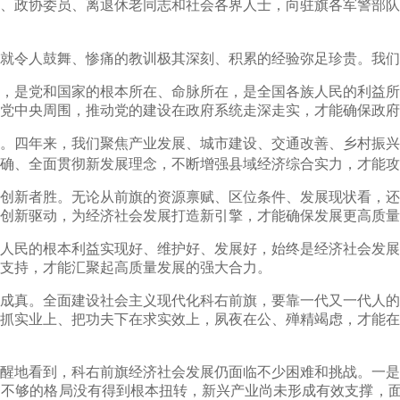
、政协委员、离退休老同志和社会各界人士，向驻旗各军警部队
令人鼓舞、惨痛的教训极其深刻、积累的经验弥足珍贵。我们
是党和国家的根本所在、命脉所在，是全国各族人民的利益所
党中央周围，推动党的建设在政府系统走深走实，才能确保政府
四年来，我们聚焦产业发展、城市建设、交通改善、乡村振兴
确、全面贯彻新发展理念，不断增强县域经济综合实力，才能攻
新者胜。无论从前旗的资源禀赋、区位条件、发展现状看，还
创新驱动，为经济社会发展打造新引擎，才能确保发展更高质量
民的根本利益实现好、维护好、发展好，始终是经济社会发展
支持，才能汇聚起高质量发展的强大合力。
真。全面建设社会主义现代化科右前旗，要靠一代又一代人的
抓实业上、把功夫下在求实效上，夙夜在公、殚精竭虑，才能在
地看到，科右前旗经济社会发展仍面临不少困难和挑战。一是
不够的格局没有得到根本扭转，新兴产业尚未形成有效支撑，面临