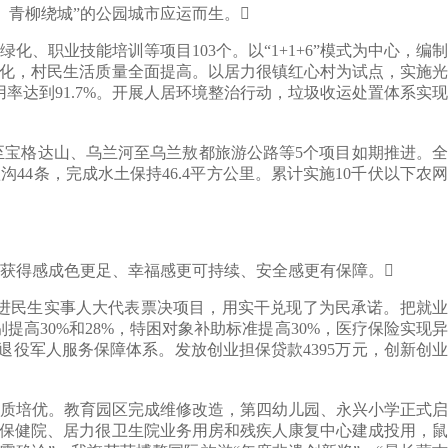
水、青柳绕城”的公园城市应运而生。
职业技能培训等项目103个。以“1+1+6”模式为中心，编制
体化，村民生活质量全面提高。以居力很镇红心村为试点，实施光
率达到91.7%。开展人居环境整治行动，垃圾收运处置体系实现
至宝格达山、乌兰河至乌兰敖都旅游公路等5个项目如期推进。全
沟44条，完成水土保持46.4平方公里。累计实施10千伏以下农网
获得感成色更足、幸福感更可持续、安全感更有保障。
推进民生实事人大代表票决项目，用实干兑现了为民承诺。把就业
提高30%和28%，特困对象补助标准提高30%，医疗保险实现异
役军人服务保障体系。发放创业担保贷款4395万元，创新创业
质培优。教育园区完成维修改造，第四幼儿园、永兴小学正式启
幼保健院、居力很卫生院业务用房和残疾人康复中心建成投用，鼠