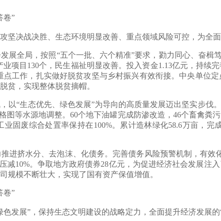
卷”
坚决战决胜、生态环境明显改善、重点领域风险可控，为全面
全局，按照“五个一批、六个精准”要求，勠力同心、奋楫笃行
产业项目130个，民生福祉明显改善。投入资金1.13亿元，持
两项重点工作，扎实做好脱贫攻坚与乡村振兴有效衔接。中央单位
全部脱贫，实现整体脱贫摘帽。
“生态优先、绿色发展”为导向的高质量发展迈出坚实步伐。严
格图等水源地调整。60个地下油罐完成防渗改造，46个畜禽粪
固废综合处置率保持在100%。累计造林绿化58.6万亩，完成
。
挤水分、去泡沫、化债务。完善债务风险预警机制，有效化解全口
均压减10%。争取地方政府债券28亿元，为促进经济社会发展
司规模不断壮大，实现了国有资产保值增值。
卷”
展”，保持生态文明建设的战略定力，全面提升经济发展的“含金