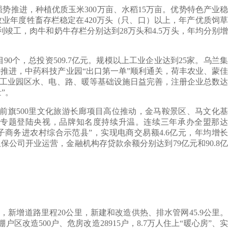
强势推进，种植优质玉米300万亩、水稻15万亩。优势特色产业稳
牧业年度牲畜存栏稳定在420万头（只、口）以上，年产优质饲草
竣工，肉牛和奶牛存栏分别达到28万头和4.5万头，年均分别增
，总投资509.7亿元。规模以上工业企业达到25家。乌兰集
势推进，中药科技产业园“出口第一单”顺利通关，荷丰农业、蒙佳
。工业园区水、电、路、暖等基础设施日益完善，注册企业总数达
”。
旗500里文化旅游长廊项目高位推动，金马鞍景区、马文化基
”专题登陆央视，品牌知名度持续升温。连续三年承办全盟那达
子商务进农村综合示范县”，实现电商交易额4.6亿元，年均增长
保公司开业运营，金融机构存贷款余额分别达到79亿元和90.8亿
增道路里程20公里，新建和改造供热、排水管网45.9公里。
造500户、危房改造28915户，8.7万人住上“暖心房”、实