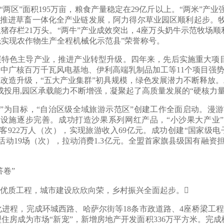
区”面积195万亩，粮食产量稳定在29亿斤以上。“两米”产业
亩。推进草畜一体化全产业链发展，阿力得尔草业园区顺利起步。
存栏21万头。“两牛”产业成效突出，4座万头奶牛示范牧场顺利
全国率先实现农作物生产全程机械化示范县”荣誉称号。
主导产业，推进产业转型升级。四年来，先后实施重大项目90个
，中广核百万千瓦风电基地、伊利高端乳制品加工等11个项目强
改造升级，“五大产业集群”初具规模，绿色发展潜力不断释放
成投用,园区承载能力不断增强，凝聚起了高质量发展的“硬核力量
目标，“自治区级全域旅游示范区”创建工作全面启动。漫游前
设施逐步完善。成功打造沙果系列网红产品，“小沙果大产业
客922万人（次），实现旅游收入69亿元。成功创建“国家级电
活动19场（次），拉动消费1.3亿元。全盟首家旗县级国有融资担
卷”
质工程，城市建设欣欣向荣，乡村振兴全面起步。
，完成环城西路、哈萨尔街等18条市政道路、4座桥梁工程，新
为市场“新宠”，新增房地产开发面积336万平方米。完成棚户区改