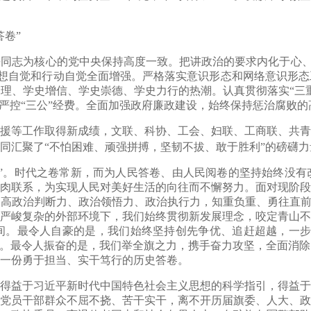
卷”
为核心的党中央保持高度一致。把讲政治的要求内化于心、外化
的思想自觉和行动自觉全面增强。严格落实意识形态和网络意识形
理、学史增信、学史崇德、学史力行的热潮。认真贯彻落实“三
严控“三公”经费。全面加强政府廉政建设，始终保持惩治腐败的高
等工作取得新成绩，文联、科协、工会、妇联、工商联、共青
同汇聚了“不怕困难、顽强拼搏，坚韧不拔、敢于胜利”的磅礴力
。时代之卷常新，而为人民答卷、由人民阅卷的坚持始终没有
肉联系，为实现人民对美好生活的向往而不懈努力。面对现阶段
高政治判断力、政治领悟力、政治执行力，知重负重、勇往直前
严峻复杂的外部环境下，我们始终贯彻新发展理念，咬定青山不
。最令人自豪的是，我们始终坚持创先争优、追赶超越，一步一
采。最令人振奋的是，我们举全旗之力，携手奋力攻坚，全面消
一份勇于担当、实干笃行的历史答卷。
益于习近平新时代中国特色社会主义思想的科学指引，得益于
党员干部群众不屈不挠、苦干实干，离不开历届旗委、人大、政