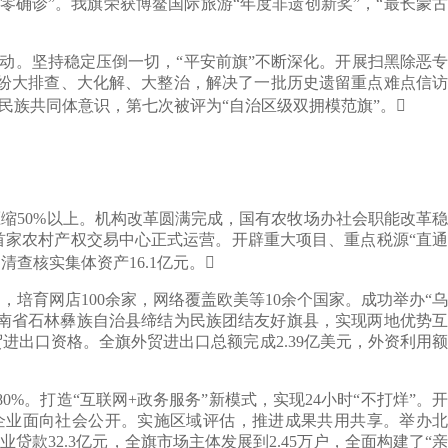
确诊”。我旗荣获博鳌国际旅游“年度非遗创新奖”，“最长蒙古
动。坚持稳定压倒一切，“平安前旗”不断深化。开展扫黑除恶专
纠纷大排查、大化解、大整治，解决了一批历史遗留重点难点信访
民族共同体意识，第七次被评为“自治区级双拥模范旗”。
缩50%以上。机构改革圆满完成，国有农牧场办社会职能改革稳
家农村产权交易中心正式运营。开辟重大项目、重点税源“直通
查核实集体资产16.1亿元。
育网店100余家，网络覆盖欧美等10余个国家。成功举办“乌
云南省石林彝族自治县缔结为民族团结友好旗县，实现两地优势互
出口资格。全旗外贸进出口总额完成2.39亿美元，外资利用额
。打造“互联网+政务服务”新模式，实现24小时“不打烊”。开
单企业面向社会公开。实施区域评估，推进成果共用共享。举办北
贷款32.3亿元，全旗市场主体发展到2.45万户，全面构建了“亲