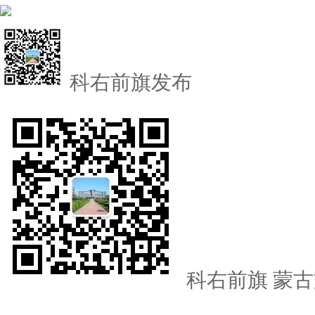
科右前旗发布
科右前旗
蒙古