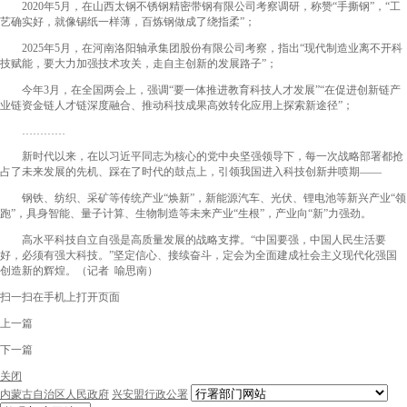
2020年5月，在山西太钢不锈钢精密带钢有限公司考察调研，称赞“手撕钢”，“工
艺确实好，就像锡纸一样薄，百炼钢做成了绕指柔”；
2025年5月，在河南洛阳轴承集团股份有限公司考察，指出“现代制造业离不开科
技赋能，要大力加强技术攻关，走自主创新的发展路子”；
今年3月，在全国两会上，强调“要一体推进教育科技人才发展”“在促进创新链产
业链资金链人才链深度融合、推动科技成果高效转化应用上探索新途径”；
…………
新时代以来，在以习近平同志为核心的党中央坚强领导下，每一次战略部署都抢
占了未来发展的先机、踩在了时代的鼓点上，引领我国进入科技创新井喷期——
钢铁、纺织、采矿等传统产业“焕新”，新能源汽车、光伏、锂电池等新兴产业“领
跑”，具身智能、量子计算、生物制造等未来产业“生根”，产业向“新”力强劲。
高水平科技自立自强是高质量发展的战略支撑。“中国要强，中国人民生活要
好，必须有强大科技。”坚定信心、接续奋斗，定会为全面建成社会主义现代化强国
创造新的辉煌。（记者 喻思南）
扫一扫在手机上打开页面
上一篇
下一篇
关闭
内蒙古自治区人民政府
兴安盟行政公署