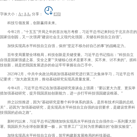
字体大小：
A+
A
A-
分享：
打印
科技引领发展，创新赢得未来。
今年2月，“十五五”开局之年的首次地方考察，习近平总书记来到位于北京亦庄的
国家信创园，又一次强调“建设社会主义现代化强国，关键在科技自立自强”。
加快实现高水平科技自立自强，保持“坚定不移办好自己的事”的战略定力。
百年变局重塑全球格局，科技创新是关键变量。习近平总书记指出：“科技自立
自强是国家强盛之基、安全之要”“关键核心技术是要不来、买不来、讨不来的”。抓科
技创新，就是把我国发展进步的命运牢牢掌握在自己手中。
2023年2月，中共中央政治局就加强基础研究进行第三次集体学习，习近平总书
记要求：“加大政策支持，推动基础研究实现高质量发展。”
今年4月，习近平总书记在加强基础研究座谈会上强调：“要以更大力度、更实举
措加强基础研究，提升我国原始创新能力，进一步打牢科技强国建设根基。”
持之以恒推进，因为“基础研究是整个科学体系的源头，是所有技术问题的总机
关”，还因为“加强基础研究，是实现高水平科技自立自强的迫切要求，是建设世界科
技强国的必由之路”。
新时代以来，习近平总书记围绕加快实现高水平科技自立自强作出一系列重大部
署。我国跃升为全球创新重要一极，从“世界工厂”正转为世界瞩目的“创新实验室”。
加快实现高水平科技自立自强，筑牢构建新发展格局的科技基础。