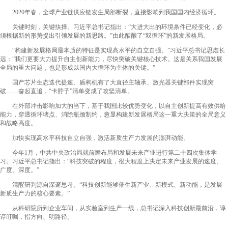
2020年春，全球产业链供应链发生局部断裂，直接影响到我国国内经济循环。
关键时刻，关键抉择。习近平总书记指出：“大进大出的环境条件已经变化，必
须根据新的形势提出引领发展的新思路。”由此酝酿了“双循环”的新发展格局。
“构建新发展格局最本质的特征是实现高水平的自立自强。”习近平总书记思虑长
远：“我们更要大力提升自主创新能力，尽快突破关键核心技术。这是关系我国发展
全局的重大问题，也是形成以国内大循环为主体的关键。”
国产芯片生态迭代提速、盾构机有了大直径主轴承、激光器关键部件实现突
破……奋起直追，“卡脖子”清单变成了攻坚清单。
在外部冲击影响加大的当下，基于我国比较优势变化，以自主创新提高有效供给
能力，穿透循环堵点、消除瓶颈制约，愈显构建新发展格局这一重大决策的全局意义
和战略高度。
加快实现高水平科技自立自强，激活新质生产力发展的澎湃动能。
今年1月，中共中央政治局就前瞻布局和发展未来产业进行第二十四次集体学
习。习近平总书记指出：“科技突破的程度，很大程度上决定未来产业发展的速度、
广度、深度。”
清醒研判源自深邃思考。“科技创新能够催生新产业、新模式、新动能，是发展
新质生产力的核心要素。”
从科研院所到企业车间，从实验室到生产一线，总书记深入科技创新最前沿，谆
谆叮嘱，指方向、明路径。