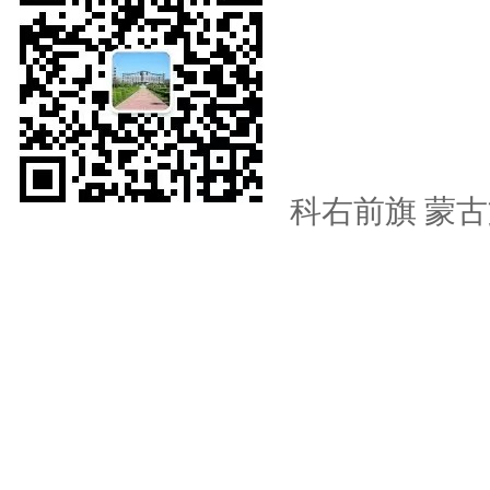
科右前旗
蒙古